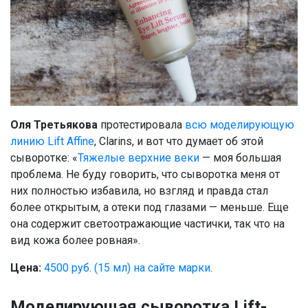
Оля Третьякова
протестировала
всю моделирующую
линию Lift Affine
, Clarins, и вот что думает об этой
сыворотке: «
Тяжелые верхние веки
— моя большая
проблема. Не буду говорить, что сыворотка меня от
них полностью избавила, но взгляд и правда стал
более открытым, а отеки под глазами — меньше. Еще
она содержит светоотражающие частички, так что на
вид кожа более ровная».
Цена:
4500 руб. (15 мл) на сайте марки
.
Моделирующая сыворотка Lift-