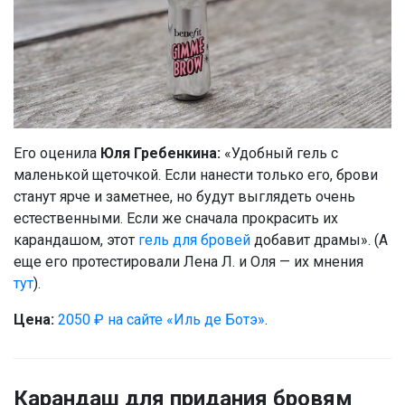
Его оценила
Юля Гребенкина:
«Удобный гель с
маленькой щеточкой. Если нанести только его, брови
станут ярче и заметнее, но будут выглядеть очень
естественными. Если же сначала прокрасить их
карандашом, этот
гель для бровей
добавит драмы». (А
еще его протестировали Лена Л. и Оля — их мнения
тут
).
Цена:
2050 ₽ на сайте «Иль де Ботэ»
.
Карандаш для придания бровям