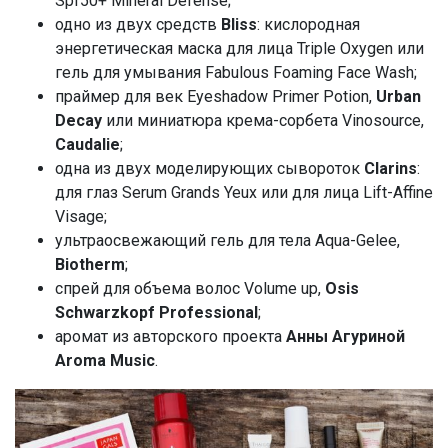
Spf50+ Mineral Defense;
одно из двух средств
Bliss
: кислородная
энергетическая маска для лица Triple Oxygen или
гель для умывания Fabulous Foaming Face Wash;
праймер для век Eyeshadow Primer Potion,
Urban
Decay
или миниатюра крема-сорбета Vinosource,
Caudalie
;
одна из двух моделирующих сывороток
Сlarins
:
для глаз Serum Grands Yeux или для лица Lift-Affine
Visage;
ультраосвежающий гель для тела Aqua-Gelee,
Biotherm
;
спрей для объема волос Volume up,
Osis
Schwarzkopf Professional
;
аромат из авторского проекта
Анны Агуриной
Aroma Music
.