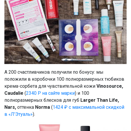
А 200 счастливчиков получили по бонусу: мы
положили в коробочки 100 полноразмерных тюбиков
крема-сорбета для чувствительной кожи
Vinosource,
Caudalie
(
2340 Р на сайте марки
) и 100
полноразмерных блесков для губ
Larger Than Life,
Nars,
оттенка
Norma
(
1424 ₽ с максимальной скидкой
в «Л’Этуаль»
).