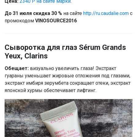
Цена:
2340 Р на сайте марки
.
До 31 июля скидка 30 %
на сайте
http://ru.caudalie.com
с
промокодом
VINOSOURCE2016
Сыворотка для глаз Sérum Grands
Yeux, Clarins
Обещает:
визуально увеличить глаза! Экстракт
гуараны уменьшает жировые отложения под глазами,
экстракт имбиря зерумбета сокращает отеки, экстракт
японской хурмы обеспечивает лифтинг.