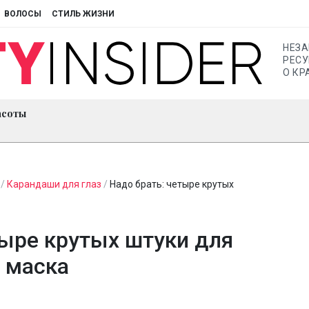
ВОЛОСЫ
СТИЛЬ ЖИЗНИ
НЕЗ
РЕСУ
О КР
асоты
/
Карандаши для глаз
/
Надо брать: четыре крутых
тыре крутых штуки для
 маска