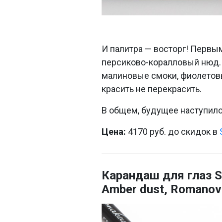
И палитра — восторг! Первы
персиково-коралловый нюд.
малиновые смоки, фиолетовы
красить не перекрасить.
В общем, будущее наступило,
Цена:
4170 руб. до скидок в
Карандаш для глаз S
Amber dust, Romano