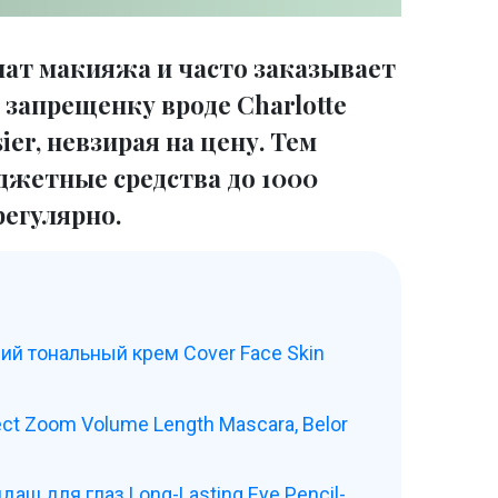
ат макияжа и часто заказывает
 запрещенку вроде Charlotte
sier, невзирая на цену. Тем
джетные средства до 1000
регулярно.
й тональный крем Cover Face Skin
ect Zoom Volume Length Mascara, Belor
аш для глаз Long-Lasting Eye Pencil-