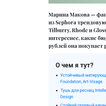
Марина Макова — фан
из Sephora трендовую
Tilburry, Rhode и Glos
интереснее, какие бю
рублей она покупает 
О чем я тут?
Устойчивый матирующи
Foundation, Art-Visage
Тушь для ресниц Intell
Design
Стойкий гелевый каранд