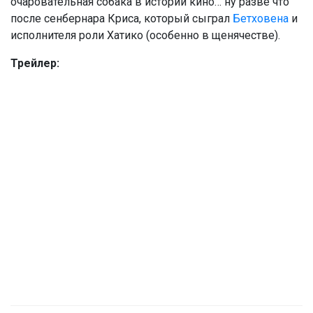
очаровательная собака в истории кино… ну разве что
после сенбернара Криса, который сыграл
Бетховена
и
исполнителя роли Хатико (особенно в щенячестве).
Трейлер: