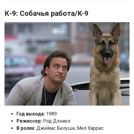
К-9: Собачья работа/K-9
Год выхода:
1989
Режиссер:
Род Дэниел
В ролях:
Джеймс Белуши, Мел Харрис