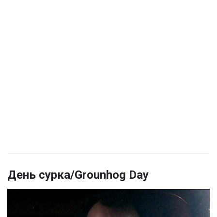
День сурка/Grounhog Day