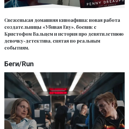
Свеженькая домашняя киноафиша: новая работа
создательницы «Убивая Еву», боевик с
Кристофом Вальцем и история про девятилетнюю
девочку-детектива, снятая по реальным
событиям.
Беги/Run