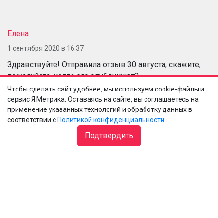
Елена
1 сентября 2020 в 16:37
Здравствуйте! Отправила отзыв 30 августа, скажите,
пожалуйста, когда его опубликуют?
Чтобы сделать сайт удобнее, мы используем cookie-файлы и
сервис Я.Метрика. Оставаясь на сайте, вы соглашаетесь на
0
ответить
применение указанных технологий и обработку данных в
соответствии с
Политикой конфиденциальности
.
Подтвердить
Дина
12 ноября 2020 в 20:38
Здравствуйте. А списки победителей 2 уровня
публиковались?
0
ответить