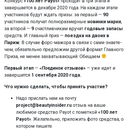
Конкурс
«100 лет Payot»
проходит в три этапа и
завершается в декабре 2020 года. На каждом этапе
участников будут ждать призы: за первый —
90
участников получат полноразмерные
новинки марки
,
за второй —
9
счастливчикам вручат
годовые запасы
средств. И главный приз —
поездка на двоих в
Париж
. В случае форс-мажора в связи с сами-знаете-
чем, обязательно предложим другой формат Главного
Приза, не менее захватывающий. Обещаем
Первый этап
—
«Поединок отзывов»
— уже идет и
завершится
1 сентября 2020 года.
Что нужно сделать, чтобы принять участие?
Надо прислать нам на почту
project@beautyinsider.ru
отзыв на ваше
любимое средство Payot с пометкой
«100 лет
Payot»
. Желательно, приложить фото средства, о
котором пишете.