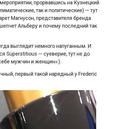
а мероприятии, прорвавшись на Кузнецкий
климатические, так и политические) — тут
арет Магнусон, представителя бренда
к шепчет Альберу и почему последний так
сегда выглядит немного напуганным. И
 Superstitious — суеверие, тут не до
себе мужчин и женщин»:).
чный, первый такой нарядный у Frederic