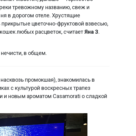
преки тревожному названию, свеж и
ыня в дорогом отеле. Хрустящие
ь прикрытые цветочно-фруктовой взвесью,
т кошек любых расцветок, считает
Яна З
.
 нечисти, в общем.
е насквозь промокшая), знакомилась в
иках с культурой воскресных трапез
и и новым ароматом Casamorati о сладкой