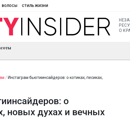
ВОЛОСЫ
СТИЛЬ ЖИЗНИ
НЕЗ
РЕСУ
О КР
асоты
ам
/
Инстаграм бьютиинсайдеров: о котиках, песиках,
иинсайдеров: о
х, новых духах и вечных