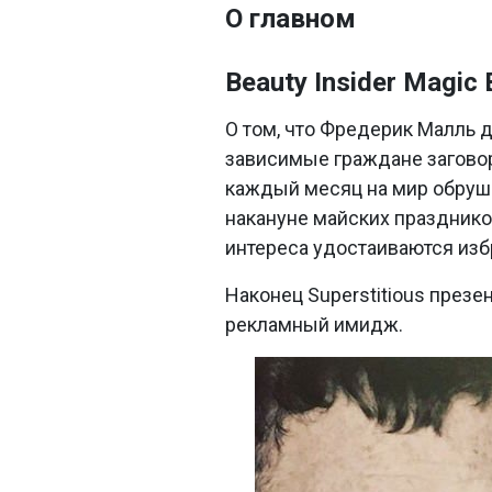
О главном
Beauty Insider Magic 
О том, что Фредерик Малль 
зависимые граждане заговори
каждый месяц на мир обруши
накануне майских праздников
интереса удостаиваются изб
Наконец Superstitious презе
рекламный имидж.