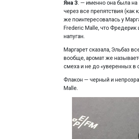
Яна З
. — именно она была н
через все препятствия (как 
же поинтересовалась у Марг
Frederic Malle, что Фредери
напуган.
Маргарет сказала, Эльбаз в
вообще, аромат же называется
смеха и не до «уверенных в 
Флакон — черный и непрозра
Malle.