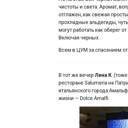
чистоты и света. Аромат, во
отглажен, как свежая прост
прохладные альдегиды, чут
могут работать как оберег о
Включая черных.
Всем в ЦУМ за спасением от
В тот же вечер
Лена К
. (тож
ресторане Salumeria на Патр
итальянского города Амальф
жизни — Dolce Amalfi.