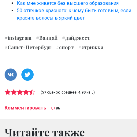
Как мне живется без высшего образования
50 оттенков красного: к чему быть готовым, если
красите волосы в яркий цвет
#instagram
#Валдай
#дайджест
#Санкт-Петербург
#спорт
#стрижка
(
57
оценок, среднее:
4,90
из 5)
Комментировать
86
Читайте также