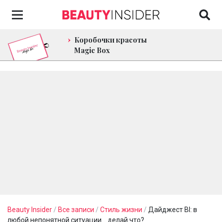
Коробочки красоты
Magic Box
Beauty Insider
/
Все записи
/
Стиль жизни
/
Дайджест BI: в
любой непонятной ситуации… делай что?