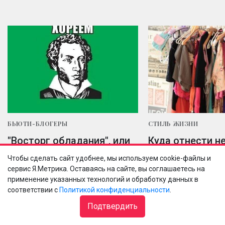
БЬЮТИ-БЛОГЕРЫ
СТИЛЬ ЖИЗНИ
"Восторг обладания", или
Куда отнести н
нам пишут пиарщики.
одежду?
Чтобы сделать сайт удобнее, мы используем cookie-файлы и
Часть 1
сервис Я.Метрика. Оставаясь на сайте, вы соглашаетесь на
Лена Логинова
12 апрел
применение указанных технологий и обработку данных в
Оля Третьякова
17 ноября 2015
38
соответствии с
Политикой конфиденциальности
.
Подтвердить