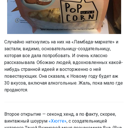
Случайно наткнулись на них на «Ламбада-маркете» и
застали, видимо, основательницу-создательницу,
которая все дала попробовать. И очень классно
рассказывала. Обожаю людей, вдохновленных какой-
нибудь странной идеей и восторженно о ней
повествующих. Она сказала, к Новому году будет аж
30 вкусов, включая алкогольные. Жаль, пока мало где
продаются.
Второе открытие — секонд хенд, а по факту, скорее,
винтажный шоурум
«Хюгге»
, с создательницей
которого Таней Якимовой меня познакомила Яна. (Яна,