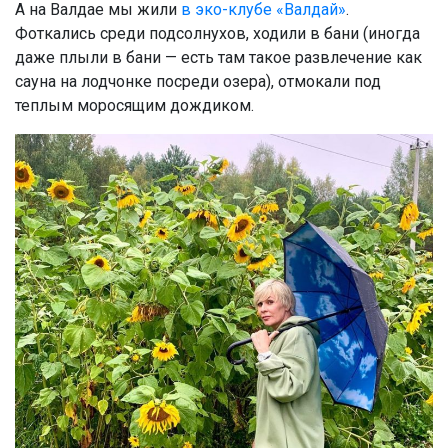
А на Валдае мы жили
в эко-клубе «Валдай»
.
Фоткались среди подсолнухов, ходили в бани (иногда
даже плыли в бани — есть там такое развлечение как
сауна на лодчонке посреди озера), отмокали под
теплым моросящим дождиком.