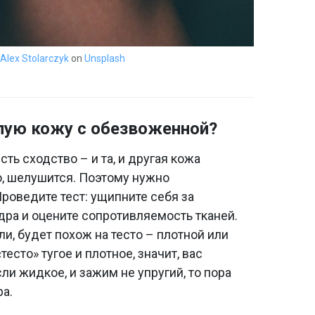
Alex Stolarczyk
on
Unsplash
блую кожу с обезвоженной?
есть сходство – и та, и другая кожа
о, шелушится. Поэтому нужно
Проведите тест: ущипните себя за
ра и оцените сопротивляемость тканей.
ли, будет похож на тесто – плотной или
есто» тугое и плотное, значит, вас
ли жидкое, и зажим не упругий, то пора
а.