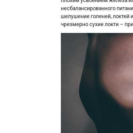
плохим усвоением железа ил
несбалансированного питани
шелушение голеней, локтей и
чрезмерно сухие локти – призн