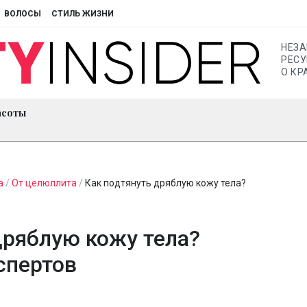
ВОЛОСЫ
СТИЛЬ ЖИЗНИ
НЕЗ
РЕСУ
О КР
асоты
а
/
От целюллита
/
Как подтянуть дряблую кожу тела?
дряблую кожу тела?
спертов