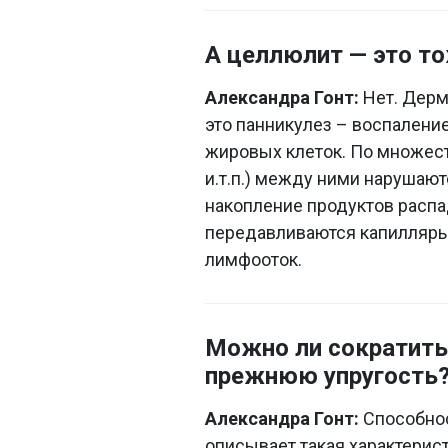
А целлюлит — это т
Александра Гонт:
Нет. Дерм
это панникулез – воспалени
жировых клеток. По множест
и.т.п.) между ними нарушаю
накопление продуктов распад
передавливаются капилляры
лимфооток.
Можно ли сократить 
прежнюю упругость
Александра Гонт:
Способнос
описывает такая характерист