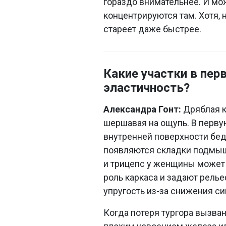
гораздо внимательнее. И мож
концентрируются там. Хотя, 
стареет даже быстрее.
Какие участки в пер
эластичность?
Александра Гонт:
Дряблая к
шершавая на ощупь. В перву
внутренней поверхности бедр
появляются складки подмышк
и трицепс у женщины может
роль каркаса и задают релье
упругость из-за снижения си
Когда потеря тургора вызва