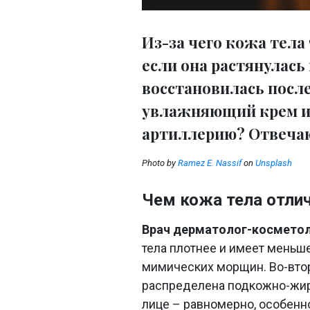
Из-за чего кожа тела
если она растянулась 
восстановилась посл
увлажняющий крем и
артиллерию? Отвечаю
Photo by
Ramez E. Nassif
on
Unsplash
Чем кожа тела отлич
Врач дерматолог-косметол
тела плотнее и имеет меньш
мимических морщин. Во-втор
распределена подкожно-жиро
лице – равномерно, особенно