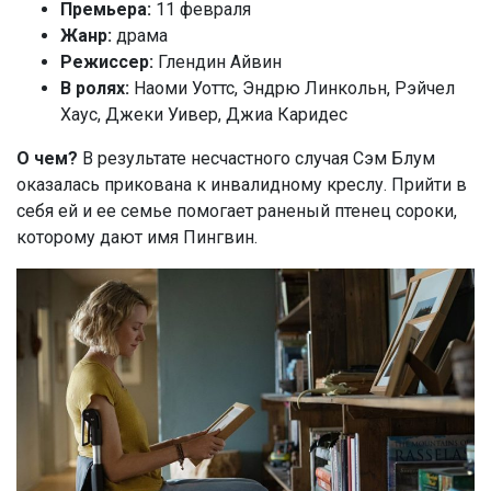
Премьера:
11 февраля
Жанр:
драма
Режиссер:
Глендин Айвин
В ролях:
Наоми Уоттс, Эндрю Линкольн, Рэйчел
Хаус, Джеки Уивер, Джиа Каридес
О чем?
В результате несчастного случая Сэм Блум
оказалась прикована к инвалидному креслу. Прийти в
себя ей и ее семье помогает раненый птенец сороки,
которому дают имя Пингвин.