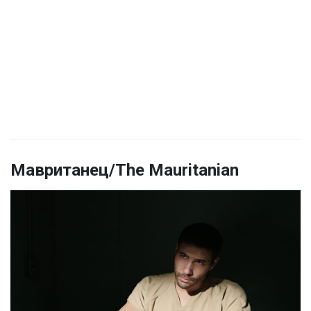
Мавританец/The Mauritanian