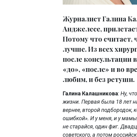
Журналист Галина Ка
Анджелесе, прилетае
Потому что считает, 
лучше. Из всех хирур
после консультации 
«до», «после» и во в
любим, и без ретуши.
Галина Калашникова
:
Ну, чт
жизни. Первая была 18 лет 
вернее, второй подбородок, 
ошибкой». И у меня, и у мамы
не старайся, один фиг. Двад
советского, а потом российск