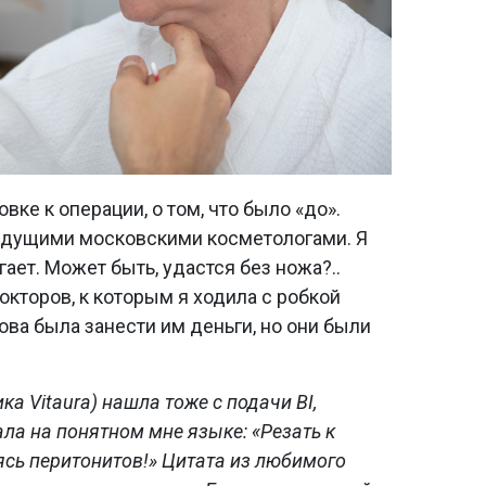
овке к операции, о том, что было «до».
ведущими московскими косметологами. Я
гает. Может быть, удастся без ножа?..
докторов, к которым я ходила с робкой
това была занести им деньги, но они были
ка Vitaura) нашла тоже с подачи BI,
ала на понятном мне языке: «Резать к
ясь перитонитов!» Цитата из любимого