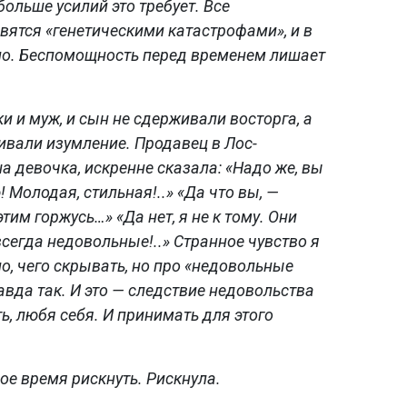
больше усилий это требует. Все
вятся «генетическими катастрофами», и в
но. Беспомощность перед временем лишает
и и муж, и сын не сдерживали восторга, а
вали изумление. Продавец в Лос-
 девочка, искренне сказала: «Надо же, вы
 Молодая, стильная!..» «Да что вы, —
этим горжусь…» «Да нет, я не к тому. Они
сегда недовольные!..» Странное чувство я
о, чего скрывать, но про «недовольные
авда так. И это — следствие недовольства
ь, любя себя. И принимать для этого
ое время рискнуть. Рискнула.