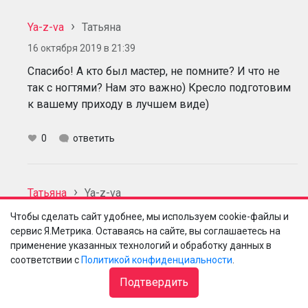
Ya-z-va
Татьяна
16 октября 2019 в 21:39
Cпасибо! А кто был мастер, не помните? И что не
так с ногтями? Нам это важно) Кресло подготовим
к вашему приходу в лучшем виде)
0
ответить
Татьяна
Ya-z-va
16 октября 2019 в 22:53
Чтобы сделать сайт удобнее, мы используем cookie-файлы и
сервис Я.Метрика. Оставаясь на сайте, вы соглашаетесь на
Яна, имя мастера, к сожалению, не запомнила. С
применение указанных технологий и обработку данных в
ногтями ничего особенного, просто кутикула не
соответствии с
Политикой конфиденциальности
.
очень аккуратно удалена и гель-лак неровно лежит
Подтвердить
- при отрастании особенно заметно.
Но, повторюсь, пятки в отличном состоянии! Я