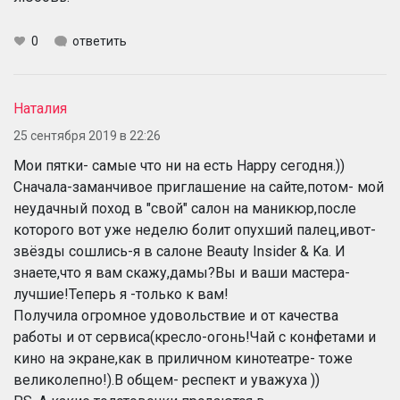
0
ответить
Наталия
25 сентября 2019 в 22:26
Мои пятки- самые что ни на есть Happy сегодня.))
Сначала-заманчивое приглашение на сайте,потом- мой
неудачный поход в "свой" салон на маникюр,после
которого вот уже неделю болит опухший палец,ивот-
звёзды сошлись-я в салоне Beauty Insider & Ka. И
знаете,что я вам скажу,дамы?Вы и ваши мастера-
лучшие!Теперь я -только к вам!
Получила огромное удовольствие и от качества
работы и от сервиса(кресло-огонь!Чай с конфетами и
кино на экране,как в приличном кинотеатре- тоже
великолепно!).В общем- респект и уважуха ))