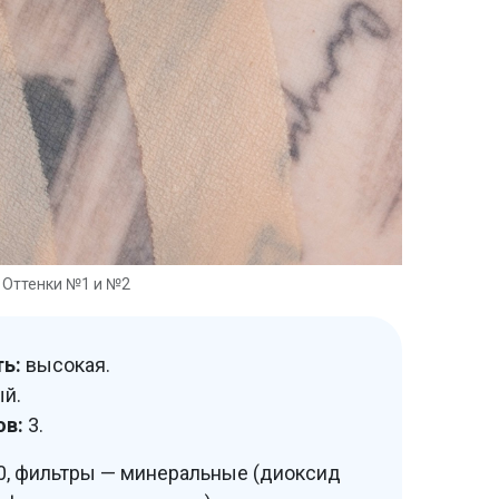
Оттенки №1 и №2
ь:
высокая.
й.
ов:
3.
, фильтры — минеральные (диоксид