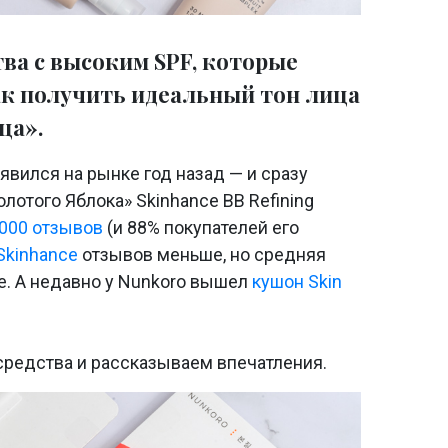
ва c высоким SPF, которые
к получить идеальный тон лица
ца».
явился на рынке год назад — и сразу
олотого Яблока» Skinhance BB Refining
1000 отзывов
(и 88% покупателей его
Skinhance
отзывов меньше, но средняя
же. А недавно у Nunkoro вышел
кушон Skin
средства и рассказываем впечатления.