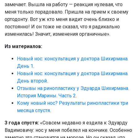
замечает. Вышла на работу — реакция нулевая, что
меня только порадовало. Пришла на прием к своему
ортодонту. Вот уж кто меня видит очень близко и
постоянно! И он тоже не сказал, что я радикально
изменилась! Значит, изменения органичные».
Из материалов:
Новый нос: консультация у доктора Шихирмана.
День 1
.
Новый нос: консультация у доктора Шихирмана.
День второй
.
Отзывы на ринопластику у Эдуарда Шихирмана.
История Марины. Часть 2
.
Кому новый нос? Результаты ринопластики три
месяца спустя
.
3 года спустя:
«Совсем недавно я ездила к Эдуарду
Вадимовичу: нос у меня побелел на кончике. Особенно
заметно это становится на морозе. Но он сказал, что