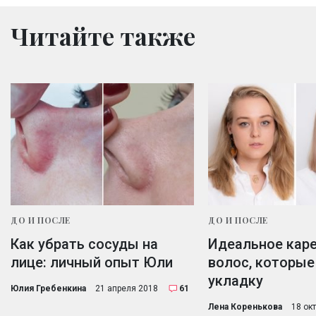
Читайте также
ДО И ПОСЛЕ
ДО И ПОСЛЕ
Как убрать сосуды на
Идеальное каре
лице: личный опыт Юли
волос, которые
укладку
Юлия Гребенкина
21 апреля 2018
61
Лена Коренькова
18 ок