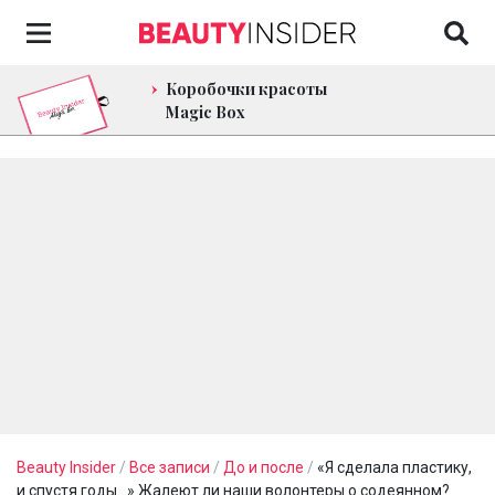
Коробочки красоты
Magic Box
Beauty Insider
/
Все записи
/
До и после
/
«Я сделала пластику,
и спустя годы…» Жалеют ли наши волонтеры о содеянном?