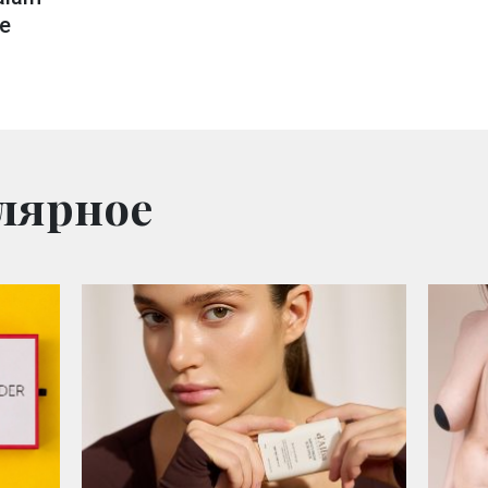
ne
лярное