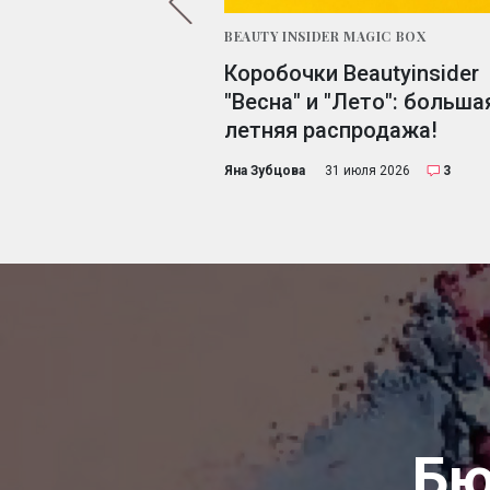
BEAUTY INSIDER MAGIC BOX
: ребусы для тех,
Коробочки Beautyinsider
косметику
"Весна" и "Лето": больша
летняя распродажа!
6 апреля 2020
15
Яна Зубцова
31 июля 2026
3
Бю