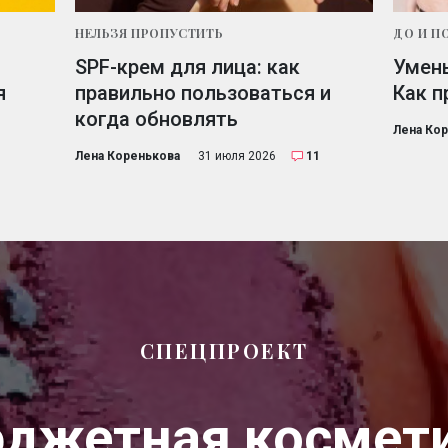
НЕЛЬЗЯ ПРОПУСТИТЬ
ДО И П
SPF-крем для лица: как
Умень
я
правильно пользоваться и
Как п
когда обновлять
Лена Ко
Лена Коренькова
31 июля 2026
11
СПЕЦПРОЕКТ
джетная космет