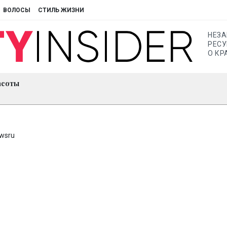
ВОЛОСЫ
СТИЛЬ ЖИЗНИ
НЕЗ
РЕСУ
О КР
асоты
ewsru