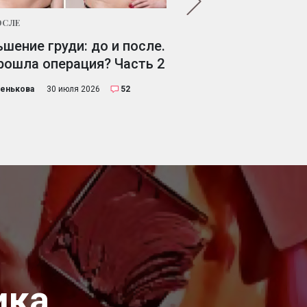
ОСЛЕ
ДО И ПОСЛЕ
шение груди: до и после.
Уменьшение груди:
рошла операция? Часть 2
решилась на опера
выбрала хирурга. Ч
ренькова
30 июля 2026
52
Лена Коренькова
27 июля 2
ика